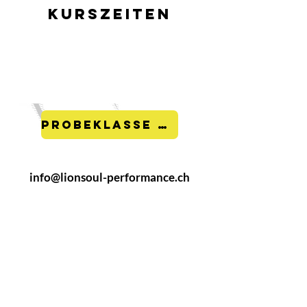
Kurszeiten
Probeklasse buchen
info@lionsoul-performance.ch
Lionsoul Performance
Im Alexander 4
8500 Frauenfeld